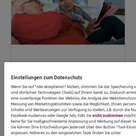
Lob und
Beschwerde
Einstellungen zum Datenschutz
Wenn Sie auf "Alle akzeptieren" klicken, stimmen Sie der Speicherung 
und ähnlichen Technologien (Tools) auf Ihrem Gerät zu. Dadurch ermö
eine zuverlässige Funktion der Website, die Analyse der Websitenutzun
Waren Sie unzufrieden mit uns oder möchten
Messung von Marketingaktivitäten sowie die Möglichkeit, Ihnen persona
Inhalte und Werbeanzeigen zur Verfügung zu stellen, z.B. durch die N
Sie uns loben? Dann können Sie uns Ihre
Facebook Audiences oder Google Ads. Falls Sie
nicht zustimmen
möchten
Meinung hier mitteilen.
keine für Sie maßgeschneiderte Anpassung und Werbung auf dieser Se
Sie können Ihre Entscheidungen jederzeit über den Button "Tool-Eins
anpassen. Näheres zu den eingesetzten Tools finden Sie unter