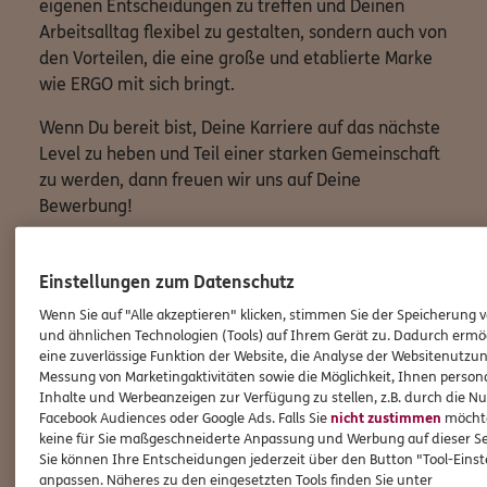
eigenen Entscheidungen zu treffen und Deinen
Arbeitsalltag flexibel zu gestalten, sondern auch von
den Vorteilen, die eine große und etablierte Marke
wie ERGO mit sich bringt.
Wenn Du bereit bist, Deine Karriere auf das nächste
Level zu heben und Teil einer starken Gemeinschaft
zu werden, dann freuen wir uns auf Deine
Bewerbung!
Lass uns gemeinsam Großes erreichen!
Einstellungen zum Datenschutz
Wenn Sie auf "Alle akzeptieren" klicken, stimmen Sie der Speicherung 
und ähnlichen Technologien (Tools) auf Ihrem Gerät zu. Dadurch ermö
Jetzt durchstarten
eine zuverlässige Funktion der Website, die Analyse der Websitenutzun
Messung von Marketingaktivitäten sowie die Möglichkeit, Ihnen persona
Inhalte und Werbeanzeigen zur Verfügung zu stellen, z.B. durch die N
Facebook Audiences oder Google Ads. Falls Sie
nicht zustimmen
möchten
keine für Sie maßgeschneiderte Anpassung und Werbung auf dieser Se
Sie können Ihre Entscheidungen jederzeit über den Button "Tool-Eins
anpassen. Näheres zu den eingesetzten Tools finden Sie unter