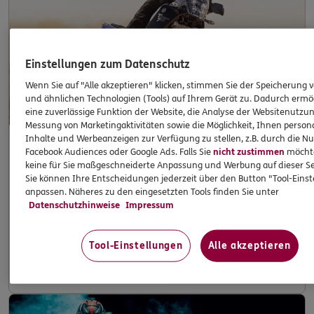
Einstellungen zum Datenschutz
Wenn Sie auf "Alle akzeptieren" klicken, stimmen Sie der Speicherung 
und ähnlichen Technologien (Tools) auf Ihrem Gerät zu. Dadurch ermö
eine zuverlässige Funktion der Website, die Analyse der Websitenutzun
Messung von Marketingaktivitäten sowie die Möglichkeit, Ihnen persona
Inhalte und Werbeanzeigen zur Verfügung zu stellen, z.B. durch die N
Facebook Audiences oder Google Ads. Falls Sie
nicht zustimmen
möchten
keine für Sie maßgeschneiderte Anpassung und Werbung auf dieser Se
Adventure
Sie können Ihre Entscheidungen jederzeit über den Button "Tool-Eins
anpassen. Näheres zu den eingesetzten Tools finden Sie unter
Datenschutzhinweise
Impressum
Sie stehen auf pure Offroad-Action!!
Tool-Einstellungen
Alle akzeptieren
Mehr erfahren