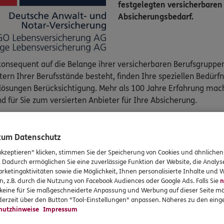
festgelegten versicherbaren
Absicherungsbedarf.
konsequent auf die Belange ihrer versicherbaren Berufsgruppe
tern Ihrer Berufsstände besteht, finden Ihre speziellen Bedürf
lösungen Berücksichtigung. Mehr als 100 Jahre Erfahrung ma
d für Sie zum versierten Anbieter für Ihre Absicherung.
e Berufsunfähigkeits­versicherung der DANV
 zum Datenschutz
erufsunfähigkeit sichern Sie nicht nur Ihr Einkommen im Fall
akzeptieren" klicken, stimmen Sie der Speicherung von Cookies und ähnlichen
nsstandard.
. Dadurch ermöglichen Sie eine zuverlässige Funktion der Website, die Analy
rketingaktivitäten sowie die Möglichkeit, Ihnen personalisierte Inhalte und
nversicherung noch die Absicherung der öffentlich-rechtliche
n, z.B. durch die Nutzung von Facebook Audiences oder Google Ads. Falls Sie
n
, Wirtschaftsprüfer bieten Ihnen ausreichenden Schutz für die 
r keine für Sie maßgeschneiderte Anpassung und Werbung auf dieser Seite mö
erzeit über den Button "Tool-Einstellungen" anpassen. Näheres zu den einge
rsicherung bietet Ihnen viele Vorteile speziell für Ihre Beruf
hutzhinweise
Impressum
 auf jegliche Verweisung und auf die Überprüfung finanzieller V