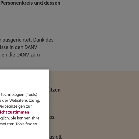
 Personenkreis und dessen
n ausgerichtet. Dank des
nisse in den DANV
chen die DANV zum
e des Falles – Sie schützen
 Technologien (Tools)
se der Websitenutzung,
 Werbeanzeigen zur
n Versorgungswerke der
icht zustimmen
Sicherung dieses Risikos.
glich. Sie können Ihre
setzten Tools finden
sgruppe.
erhältnisse im Leistungsfall.