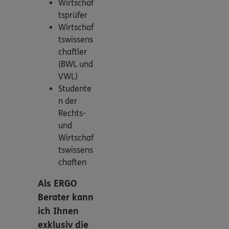
Wirtschaf
tsprüfer
Wirtschaf
tswissens
chaftler
(BWL und
VWL)
Studente
n der
Rechts-
und
Wirtschaf
tswissens
chaften
Als ERGO
Berater kann
ich Ihnen
exklusiv die