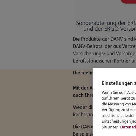
Die Produkte der DANV sind 
DANV-Beirats, der aus Vertre
Versicherungs- und Vorsorge
berufsständischen Partner un
Die mehrfach ausgezeichnet
Einstellungen
Mit der Absicherung gegen B
Wenn Sie auf "Alle 
auch Ihren gewohnten Lebe
auf Ihrem Gerät zu
die Messung von Ma
Weder die gesetzliche Rente
Verfügung zu stelle
Rechtsanwälte, Steuerberater
möchten, ist leide
Entscheidungen jed
Die DANV-Berufsunfähigkeitsve
Sie unter
Datensc
Beispielsweise verzichten wir