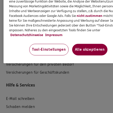
eine zuverlässige Funktion der Website, die Analyse der Websitenutzun
Messung von Marketingaktivitäten sowie die Möglichkeit, Ihnen persona
Inhalte und Werbeanzeigen zur Verfügung zu stellen, z.B. durch die N
Facebook Audiences oder Google Ads. Falls Sie
nicht zustimmen
möchten
keine für Sie maßgeschneiderte Anpassung und Werbung auf dieser Se
Sie können Ihre Entscheidungen jederzeit über den Button "Tool-Eins
Produkte
anpassen. Näheres zu den eingesetzten Tools finden Sie unter
Datenschutzhinweise
Impressum
Zahnversicherungen
Kfz-Versicherung
Tool-Einstellungen
Alle akzeptieren
Krankenversicherung
Versicherungen für den privaten Bedarf
Versicherungen für Geschäftskunden
Hilfe & Services
E-Mail schreiben
Schaden melden