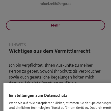
rafael.reith@ergo.de
Mehr
HINWEIS
Wichtiges aus dem Vermittlerrecht
Ich bin verpflichtet, Ihnen Auskünfte zu meiner
Person zu geben. Sowohl Ihr Schutz als Verbraucher
sowie auch gesetzliche Regelungen halten mich
dazu an. Ich biete Beratung an, für die
Versicherungsvermittlung erhalte ich Provision,
ferner sonstige Zuwendungen.
Einstellungen zum Datenschutz
Wenn Sie auf "Alle akzeptieren" klicken, stimmen Sie der Speicherung 
Mehr Informationen
und ähnlichen Technologien (Tools) auf Ihrem Gerät zu. Dadurch ermö