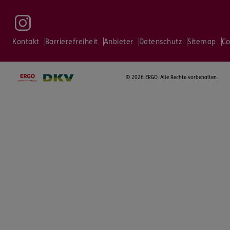
Kontakt
Barrierefreiheit
Anbieter
Datenschutz
Sitemap
Co
©
2026 ERGO. Alle Rechte vorbehalten.