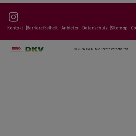
Kontakt
Barrierefreiheit
Anbieter
Datenschutz
Sitemap
Co
©
2026 ERGO. Alle Rechte vorbehalten.