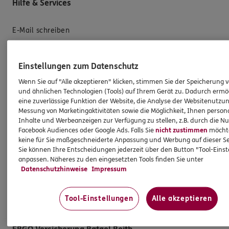
Hilfe & Services
E-Mail schreiben
Schaden melden
Erstkontaktinformationen
Einstellungen zum Datenschutz
EU-Offenlegungsvereinbarung
Wenn Sie auf "Alle akzeptieren" klicken, stimmen Sie der Speicherung 
und ähnlichen Technologien (Tools) auf Ihrem Gerät zu. Dadurch ermö
Datenverarbeitung
eine zuverlässige Funktion der Website, die Analyse der Websitenutzun
Messung von Marketingaktivitäten sowie die Möglichkeit, Ihnen persona
Das könnte Sie auch interessieren
Inhalte und Werbeanzeigen zur Verfügung zu stellen, z.B. durch die N
Facebook Audiences oder Google Ads. Falls Sie
nicht zustimmen
möchten
keine für Sie maßgeschneiderte Anpassung und Werbung auf dieser Se
Unsere Agentur
Sie können Ihre Entscheidungen jederzeit über den Button "Tool-Eins
anpassen. Näheres zu den eingesetzten Tools finden Sie unter
Standorte
Datenschutzhinweise
Impressum
Sponsoring
Jobangebote
Tool-Einstellungen
Alle akzeptieren