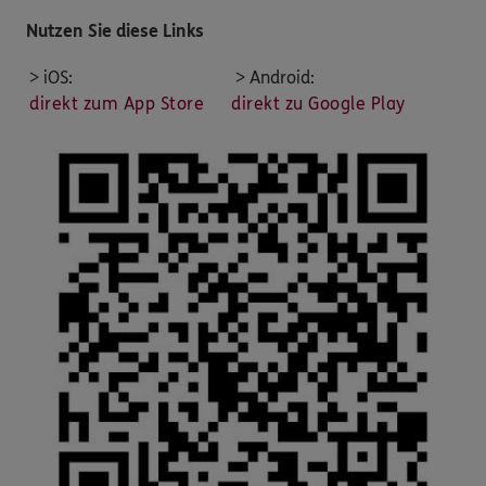
Nutzen Sie diese Links
> iOS:
> Android:
direkt zum App Store
direkt zu Google Play