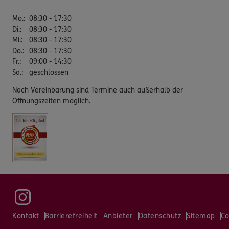
Mo.
:
08:30 - 17:30
Di.
:
08:30 - 17:30
Mi.
:
08:30 - 17:30
Do.
:
08:30 - 17:30
Fr.
:
09:00 - 14:30
Sa.
:
geschlossen
Nach Vereinbarung sind Termine auch außerhalb der
Öffnungszeiten möglich.
Kontakt
Barrierefreiheit
Anbieter
Datenschutz
Sitemap
Co