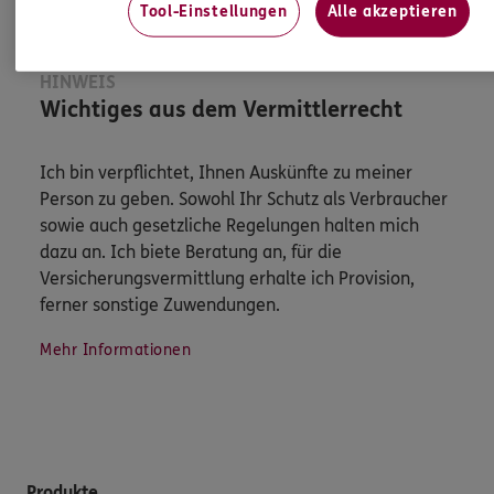
Tool-Einstellungen
Alle akzeptieren
HINWEIS
Wichtiges aus dem Vermittlerrecht
Ich bin verpflichtet, Ihnen Auskünfte zu meiner
Person zu geben. Sowohl Ihr Schutz als Verbraucher
sowie auch gesetzliche Regelungen halten mich
dazu an. Ich biete Beratung an, für die
Versicherungsvermittlung erhalte ich Provision,
ferner sonstige Zuwendungen.
Mehr Informationen
Produkte