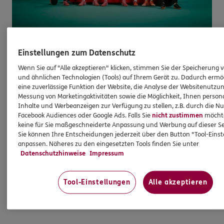
Einstellungen zum Datenschutz
Gut absichern & doppelt gewinnen
Wenn Sie auf "Alle akzeptieren" klicken, stimmen Sie der Speicherung 
Sichern Sie sich mit Ihrem Online-Abschluss bei
und ähnlichen Technologien (Tools) auf Ihrem Gerät zu. Dadurch ermö
eine zuverlässige Funktion der Website, die Analyse der Websitenutzun
ERGO die Chance auf besondere
Messung von Marketingaktivitäten sowie die Möglichkeit, Ihnen persona
Fußballmomente: Wir verlosen 2 x 2 Tickets für
Inhalte und Werbeanzeigen zur Verfügung zu stellen, z.B. durch die N
das UEFA Nations-League-Spiel der DFB-Männer-
Facebook Audiences oder Google Ads. Falls Sie
nicht zustimmen
möchten
Nationalmannschaft Deutschland gegen Serbien
keine für Sie maßgeschneiderte Anpassung und Werbung auf dieser Se
Sie können Ihre Entscheidungen jederzeit über den Button "Tool-Eins
am 01. Oktober 2026 in München.
anpassen. Näheres zu den eingesetzten Tools finden Sie unter
Datenschutzhinweise
Impressum
Abschließen und gewinnen
Tool-Einstellungen
Alle akzeptieren
Teilnahmebedingungen