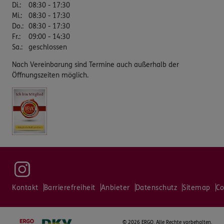
Di.
:
08:30 - 17:30
Mi.
:
08:30 - 17:30
Do.
:
08:30 - 17:30
Fr.
:
09:00 - 14:30
Sa.
:
geschlossen
Nach Vereinbarung sind Termine auch außerhalb der
Öffnungszeiten möglich.
Kontakt
Barrierefreiheit
Anbieter
Datenschutz
Sitemap
Co
©
2026 ERGO. Alle Rechte vorbehalten.