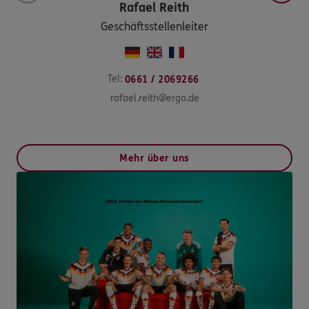
Rafael
Reith
Geschäftsstellenleiter
Tel:
0661 / 2069266
rafael.reith@ergo.de
Mehr über uns