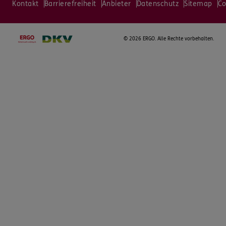
Kontakt
Barrierefreiheit
Anbieter
Datenschutz
Sitemap
Co
©
2026 ERGO. Alle Rechte vorbehalten.